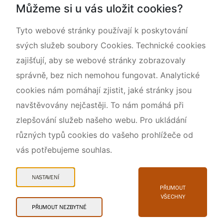
Můžeme si u vás uložit cookies?
Rok CHKO pod záštitou České komise pro UNESCO
Tyto webové stránky používají k poskytování
svých služeb soubory Cookies. Technické cookies
zajišťují, aby se webové stránky zobrazovaly
správně, bez nich nemohou fungovat. Analytické
cookies nám pomáhají zjistit, jaké stránky jsou
navštěvovány nejčastěji. To nám pomáhá při
zlepšování služeb našeho webu. Pro ukládání
různých typů cookies do vašeho prohlížeče od
vás potřebujeme souhlas.
Mapa webu
Prohlášení o přístupnosti
NASTAVENÍ
Cookies
PŘIJMOUT
VŠECHNY
Snadné čtení
PŘIJMOUT NEZBYTNÉ
© 2026 AOPK ČR