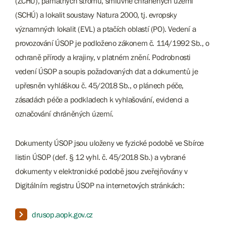
(ZCHÚ), památných stromů, smluvně chráněných území
(SCHÚ) a lokalit soustavy Natura 2000, tj. evropsky
významných lokalit (EVL) a ptačích oblastí (PO). Vedení a
provozování ÚSOP je podloženo zákonem č. 114/1992 Sb., o
ochraně přírody a krajiny, v platném znění. Podrobnosti
vedení ÚSOP a soupis požadovaných dat a dokumentů je
upřesněn vyhláškou č. 45/2018 Sb., o plánech péče,
zásadách péče a podkladech k vyhlašování, evidenci a
označování chráněných území.
Dokumenty ÚSOP jsou uloženy ve fyzické podobě ve Sbírce
listin ÚSOP (def. § 12 vyhl. č. 45/2018 Sb.) a vybrané
dokumenty v elektronické podobě jsou zveřejňovány v
Digitálním registru ÚSOP na internetových stránkách:
drusop.aopk.gov.cz