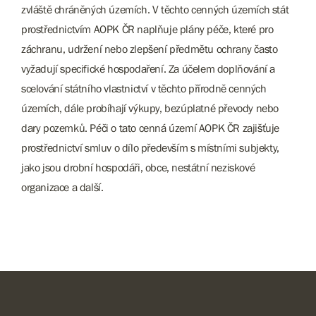
zvláště chráněných územích. V těchto cenných územích stát
prostřednictvím AOPK ČR naplňuje plány péče, které pro
záchranu, udržení nebo zlepšení předmětu ochrany často
vyžadují specifické hospodaření. Za účelem doplňování a
scelování státního vlastnictví v těchto přírodně cenných
územích, dále probíhají výkupy, bezúplatné převody nebo
dary pozemků. Péči o tato cenná území AOPK ČR zajišťuje
prostřednictví smluv o dílo především s místními subjekty,
jako jsou drobní hospodáři, obce, nestátní neziskové
organizace a další.