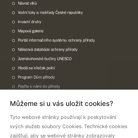
Návrat vlků
Vodní toky a mokřady České republiky
Invazní druhy
Mapová galerie
Portál informačního systému ochrany přírody
Nálezová databáze ochrany přírody
Jizerskohorské bučiny UNESCO
Hledá se křeček polní
Program Dům přírody
Pojďte s námi do přírody
Národní přírodní památka Lom ČSA
Můžeme si u vás uložit cookies?
Rok CHKO pod záštitou České komise pro UNESCO
Tyto webové stránky používají k poskytování
svých služeb soubory Cookies. Technické cookies
zajišťují, aby se webové stránky zobrazovaly