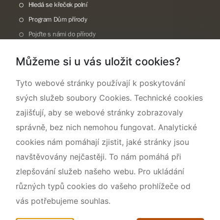
Hledá se křeček polní
Program Dům přírody
Pojďte s námi do přírody
Národní přírodní památka Lom ČSA
Můžeme si u vás uložit cookies?
Rok CHKO pod záštitou České komise pro UNESCO
Tyto webové stránky používají k poskytování
svých služeb soubory Cookies. Technické cookies
zajišťují, aby se webové stránky zobrazovaly
správně, bez nich nemohou fungovat. Analytické
cookies nám pomáhají zjistit, jaké stránky jsou
navštěvovány nejčastěji. To nám pomáhá při
zlepšování služeb našeho webu. Pro ukládání
různých typů cookies do vašeho prohlížeče od
vás potřebujeme souhlas.
Mapa webu