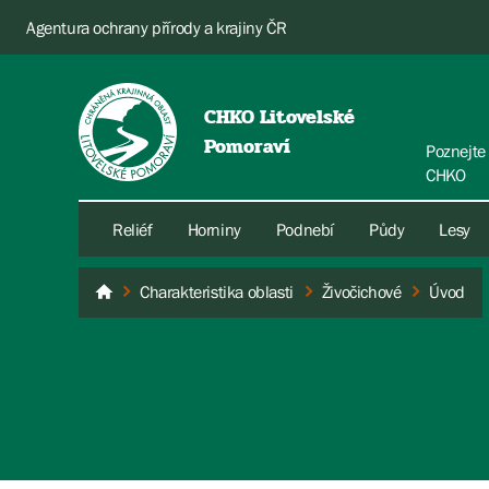
Agentura ochrany přírody a krajiny ČR
CHKO Litovelské
Pomoraví
Poznejte
CHKO
Reliéf
Horniny
Podnebí
Půdy
Lesy
Charakteristika oblasti
Živočichové
Úvod
Litovelské Pomoraví