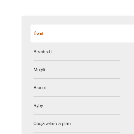
Úvod
Bezobratlí
Motýli
Brouci
Ryby
Obojživelníci a plazi