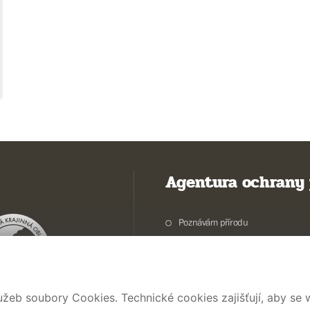
Agentura ochrany 
Poznávám přírodu
Potřebuji vyřídit
Chráníme přírodu a krajinu
Pečujeme o přírodu a krajinu
užeb soubory Cookies. Technické cookies zajišťují, aby se
Dokumentujeme přírodu