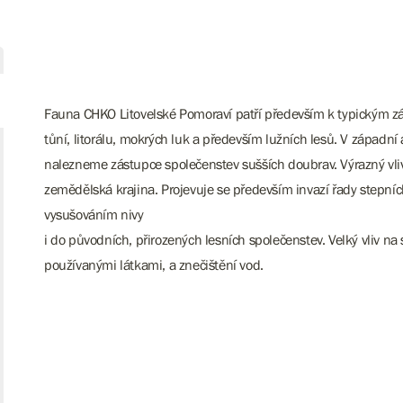
Fauna CHKO Litovelské Pomoraví patří především k typickým zás
tůní, litorálu, mokrých luk a především lužních lesů. V západní 
nalezneme zástupce společenstev sušších doubrav. Výrazný vl
zemědělská krajina. Projevuje se především invazí řady stepních
vysušováním nivy
i do původních, přirozených lesních společenstev. Velký vliv na 
používanými látkami, a znečištění vod.