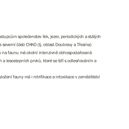
tupcům společenstev řek, jezer, periodických a stálých
a severní části CHKO (tj. oblast Doubravy a Třesína)
iv na faunu má okolní intenzivně obhospodařovaná
 a lesostepních prvků, které se šíří s odlesňováním a
složení fauny má i nitrifikace a intoxikace v zemědělství