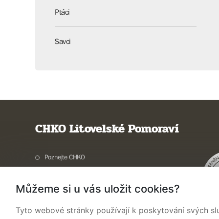
Ptáci
Savci
CHKO Litovelské Pomoraví
Poznejte CHKO
Charakteristika oblasti
Můžeme si u vás uložit cookies?
Ochrana přírody
Potřebuji vyřídit
Tyto webové stránky používají k poskytování svých sl
Aktuality a akce