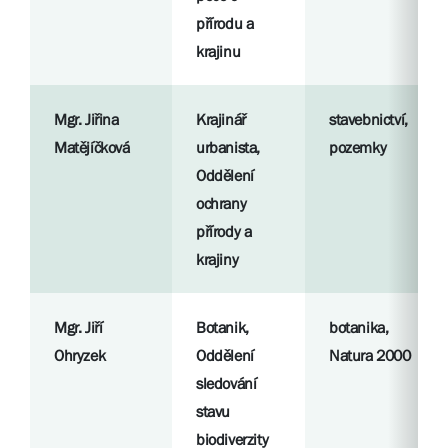
přírodu a
krajinu
Mgr. Jiřina
Krajinář
stavebnictví,
Matějíčková
urbanista,
pozemky
Oddělení
ochrany
přírody a
krajiny
Mgr. Jiří
Botanik,
botanika,
Ohryzek
Oddělení
Natura 2000
sledování
stavu
biodiverzity