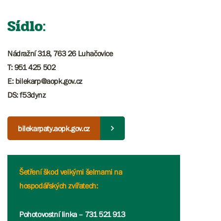
Sídlo:
Nádražní 318, 763 26 Luhačovice
T: 951 425 502
E: bilekarp@aopk.gov.cz
DS: f53dynz
bilekarpaty.aopk.gov.cz
Šetření škod velkými šelmami na
hospodářských zvířatech:
Pohotovostní linka – 731 521 913