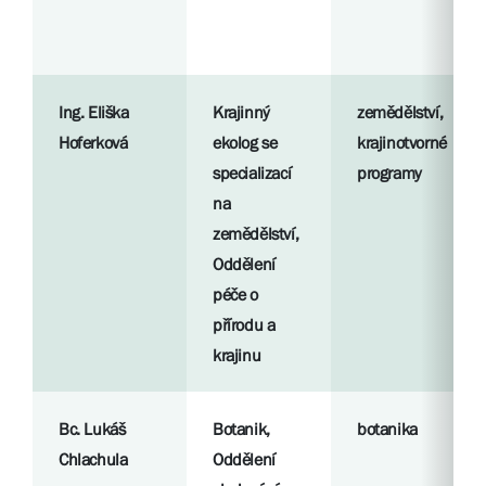
Ing. Eliška
Krajinný
zemědělství,
Hoferková
ekolog se
krajinotvorné
specializací
programy
na
zemědělství,
Oddělení
péče o
přírodu a
krajinu
Bc. Lukáš
Botanik,
botanika
Chlachula
Oddělení