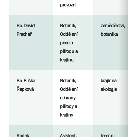
provozní
Bc. David
Botanik,
zemědělství,
Prachař
Oddělení
botanika
péče o
přírodu a
krajinu
Bc. Eliška
Botanik,
krajinná
Řepková
Oddělení
ekologie
ochrany
přírody a
krajiny
Radek
Asistent,
terénní