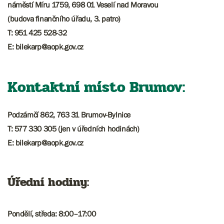
náměstí Míru 1759, 698 01 Veselí nad Moravou
(budova finančního úřadu, 3. patro)
T: 951 425 528-32
E: bilekarp@aopk.gov.cz
Kontaktní místo Brumov:
Podzámčí 862, 763 31 Brumov-Bylnice
T: 577 330 305 (jen v úředních hodinách)
E: bilekarp@aopk.gov.cz
Úřední hodiny:
Pondělí, středa: 8:00–17:00