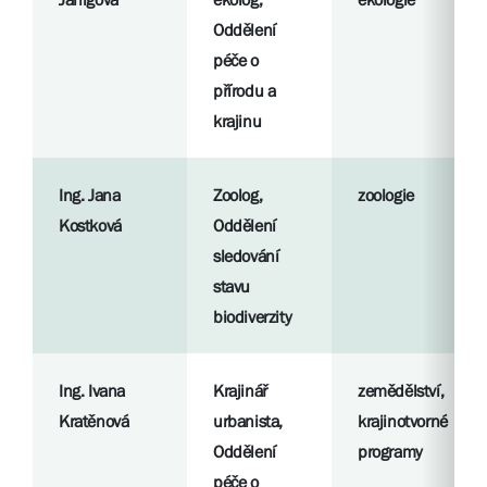
Oddělení
péče o
přírodu a
krajinu
Ing. Jana
Zoolog,
zoologie
Kostková
Oddělení
sledování
stavu
biodiverzity
Ing. Ivana
Krajinář
zemědělství,
Kratěnová
urbanista,
krajinotvorné
Oddělení
programy
péče o