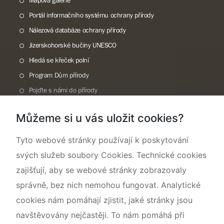
Portál informačního systému ochrany přírody
Nálezová databáze ochrany přírody
Jizerskohorské bučiny UNESCO
Hledá se křeček polní
Program Dům přírody
Pojďte s námi do přírody
Národní přírodní památka Lom ČSA
Můžeme si u vás uložit cookies?
Rok CHKO pod záštitou České komise pro UNESCO
Tyto webové stránky používají k poskytování
svých služeb soubory Cookies. Technické cookies
zajišťují, aby se webové stránky zobrazovaly
správně, bez nich nemohou fungovat. Analytické
cookies nám pomáhají zjistit, jaké stránky jsou
navštěvovány nejčastěji. To nám pomáhá při