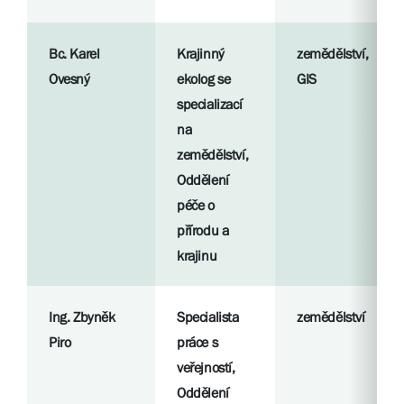
Bc. Karel
Krajinný
zemědělství,
Ovesný
ekolog se
GIS
specializací
na
zemědělství,
Oddělení
péče o
přírodu a
krajinu
Ing. Zbyněk
Specialista
zemědělství
Piro
práce s
veřejností,
Oddělení