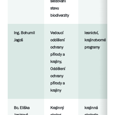
sledování
stavu
biodiverzity
Ing. Bohumil
Vedoucí
lesnictví,
Jagoš
oddělení
krajinotvorné
ochrany
programy
přírody a
krajiny,
Oddělení
ochrany
přírody a
krajiny
Bc. Eliška
Krajinný
krajinná
Janigová
ekolog,
ekologie