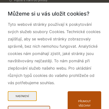
Pojďte s námi do přírody
Národní přírodní památka Lom ČSA
Můžeme si u vás uložit cookies?
Rok CHKO pod záštitou České komise pro UNESCO
Tyto webové stránky používají k poskytování
svých služeb soubory Cookies. Technické cookies
zajišťují, aby se webové stránky zobrazovaly
správně, bez nich nemohou fungovat. Analytické
cookies nám pomáhají zjistit, jaké stránky jsou
navštěvovány nejčastěji. To nám pomáhá při
zlepšování služeb našeho webu. Pro ukládání
různých typů cookies do vašeho prohlížeče od
vás potřebujeme souhlas.
Mapa webu
Prohlášení o přístupnosti
NASTAVENÍ
Cookies
PŘIJMOUT
VŠECHNY
Snadné čtení