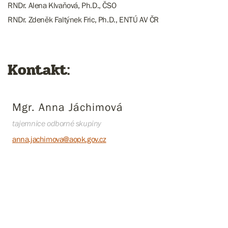
RNDr. Alena Klvaňová, Ph.D., ČSO
RNDr. Zdeněk Faltýnek Fric, Ph.D., ENTÚ AV ČR
Kontakt:
Mgr. Anna Jáchimová
tajemnice odborné skupiny
anna.jachimova@aopk.gov.cz