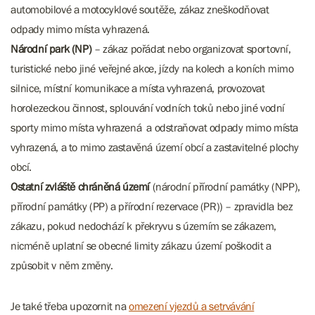
automobilové a motocyklové soutěže, zákaz zneškodňovat
odpady mimo místa vyhrazená.
Národní park (NP)
– zákaz pořádat nebo organizovat sportovní,
turistické nebo jiné veřejné akce, jízdy na kolech a koních mimo
silnice, místní komunikace a místa vyhrazená, provozovat
horolezeckou činnost, splouvání vodních toků nebo jiné vodní
sporty mimo místa vyhrazená a odstraňovat odpady mimo místa
vyhrazená, a to mimo zastavěná území obcí a zastavitelné plochy ​​​​​​
obcí.
Ostatní zvláště chráněná území
(národní přírodní památky (NPP),
přírodní památky (PP) a přírodní rezervace (PR)) – zpravidla bez
zákazu, pokud nedochází k překryvu s územím se zákazem,
nicméně uplatní se obecné limity zákazu území poškodit a
způsobit v něm změny.
Je také třeba upozornit na
omezení vjezdů a setrvávání