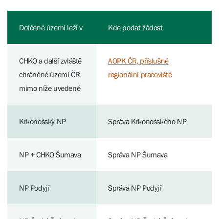
Dotčené území leží v
Kde podat žádost
CHKO a další zvláště
AOPK ČR, příslušné
chráněné území ČR
regionální pracoviště
mimo níže uvedené
Krkonošský NP
Správa Krkonošského NP
NP + CHKO Šumava
Správa NP Šumava
NP Podyjí
Správa NP Podyjí