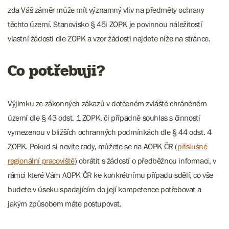
zda Váš záměr může mít významný vliv na předměty ochrany
těchto území. Stanovisko § 45i ZOPK je povinnou náležitostí
vlastní žádosti dle ZOPK a vzor žádosti najdete níže na stránce.
Co potřebuji?
Výjimku ze zákonných zákazů v dotčeném zvláště chráněném
území dle § 43 odst. 1 ZOPK, či případně souhlas s činností
vymezenou v bližších ochranných podmínkách dle § 44 odst. 4
ZOPK. Pokud si nevíte rady, můžete se na AOPK ČR (
příslušné
regionální pracoviště
) obrátit s žádostí o předběžnou informaci, v
rámci které Vám AOPK ČR ke konkrétnímu případu sdělí, co vše
budete v úseku spadajícím do její kompetence potřebovat a
jakým způsobem máte postupovat.