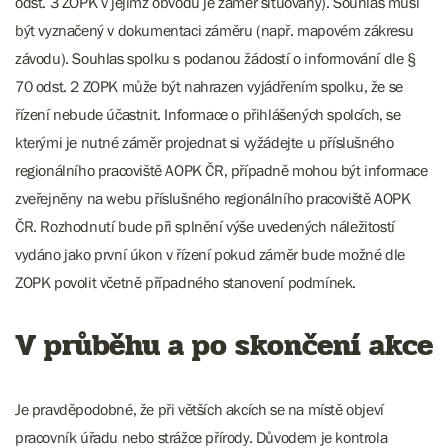
odst. 3 ZOPK v jejímž obvodu je záměr situovaný). Souhlas musí
být vyznačený v dokumentaci záměru (např. mapovém zákresu
závodu). Souhlas spolku s podanou žádostí o informování dle §
70 odst. 2 ZOPK může být nahrazen vyjádřením spolku, že se
řízení nebude účastnit. Informace o přihlášených spolcích, se
kterými je nutné záměr projednat si vyžádejte u příslušného
regionálního pracoviště AOPK ČR, případně mohou být informace
zveřejněny na webu příslušného regionálního pracoviště AOPK
ČR. Rozhodnutí bude při splnění výše uvedených náležitostí
vydáno jako první úkon v řízení pokud záměr bude možné dle
ZOPK povolit včetně případného stanovení podmínek.
V průběhu a po skončení akce
Je pravděpodobné, že při větších akcích se na místě objeví
pracovník úřadu nebo strážce přírody. Důvodem je kontrola