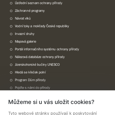
Ústřední seznam ochrany přírody
Záchranné programy
Návrat vlků
Vodní toky a mokřady České republiky
Invazní druhy
Mapová galerie
Portál informačního systému ochrany přírody
Nálezová databáze ochrany přírody
Jizerskohorské bučiny UNESCO
Hledá se křeček polní
Program Dům přírody
Pojďte s námi do přírody
Národní přírodní památka Lom ČSA
Můžeme si u vás uložit cookies?
Rok CHKO pod záštitou České komise pro UNESCO
Tyto webové stránky používají k poskytování