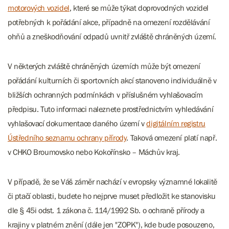
motorových vozidel
, které se může týkat doprovodných vozidel
potřebných k pořádání akce, případně na omezení rozdělávání
ohňů a zneškodňování odpadů uvnitř zvláště chráněných území.
V některých zvláště chráněných územích může být omezení
pořádání kulturních či sportovních akcí stanoveno individuálně v
bližších ochranných podmínkách v příslušném vyhlašovacím
předpisu. Tuto informaci naleznete prostřednictvím vyhledávání
vyhlašovací dokumentace daného území v
digitálním registru
Ústředního seznamu ochrany přírody
. Taková omezení platí např.
v CHKO Broumovsko nebo Kokořínsko – Máchův kraj.
V případě, že se Váš záměr nachází v evropsky významné lokalitě
či ptačí oblasti, budete ho nejprve muset předložit ke stanovisku
dle § 45i odst. 1 zákona č. 114/1992 Sb. o ochraně přírody a
krajiny v platném znění (dále jen "ZOPK"), kde bude posouzeno,