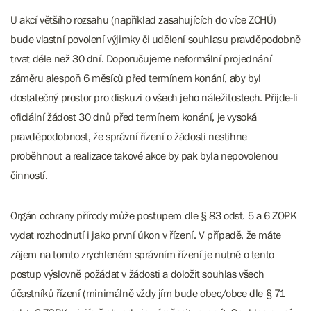
U akcí většího rozsahu (například zasahujících do více ZCHÚ)
bude vlastní povolení výjimky či udělení souhlasu pravděpodobně
trvat déle než 30 dní. Doporučujeme neformální projednání
záměru alespoň 6 měsíců před termínem konání, aby byl
dostatečný prostor pro diskuzi o všech jeho náležitostech. Přijde-li
oficiální žádost 30 dnů před termínem konání, je vysoká
pravděpodobnost, že správní řízení o žádosti nestihne
proběhnout a realizace takové akce by pak byla nepovolenou
činností.
Orgán ochrany přírody může postupem dle § 83 odst. 5 a 6 ZOPK
vydat rozhodnutí i jako první úkon v řízení. V případě, že máte
zájem na tomto zrychleném správním řízení je nutné o tento
postup výslovně požádat v žádosti a doložit souhlas všech
účastníků řízení (minimálně vždy jím bude obec/obce dle § 71