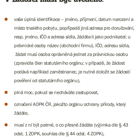
vaše úplná identifikace – jméno, příjmení, datum narození a
místo trvalého pobytu, popřípadě jiná adresa pro doručování,
resp. jméno, IČO a adresa sídla, žádáte-li jako podnikatel; u
právnické osoby název (obchodní firmu), IČO, adresu sídla,
žádat musí osoba oprávněná jednat za právnickou osobu
(zpravidla člen statutárního orgánu; v případě, že žádost
podává například zaměstnanec, je nutné doložit se žádostí
pověření od statutárního orgánu),
plná moc, pokud se necháváte zastupovat,
označení AOPK ČR, jakožto orgánu ochrany přírody, který
žádáte,
musí z ní být patrné, o co přesně žádáte (výjimka dle § 43
odst. 1 ZOPK, souhlas dle § 44 odst. 4 ZOPK),