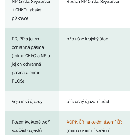
NP České Švýcarsko
Správa NP České Švýcarsko
+ CHKO Labské
pískovce
PR, PP a jejich
příslušný krajský úřad
ochranná pásma
(mimo CHKO a NP a
jejich ochranná
pásma a mimo
PUOS)
Vojenské újezdy
příslušný újezdní úřad
Pozemky, které tvoří
AOPK ČR na celém území ČR
součást objektů
(mimo územní správní