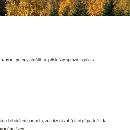
zování přírody obrátit na příslušný správní orgán s
ů od obdržení podnětu, zda řízení zahájil, či případně zda
vaného řízení.