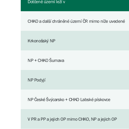
Dotčené území leží v
CHKO a další chráněné území ČR mimo níže uvedené
Krkonošský NP
NP + CHKO Šumava
NP Podyjí
NP České Švýcarsko + CHKO Labské pískovce
V PR a PP a jejich OP mimo CHKO, NP a jejich OP