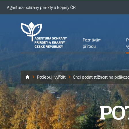
Agentura ochrany přírody a krajiny ČR
Poznávám
P
přírodu
v
Potřebuji vyřídit
Chci podat stížnost na poškozo
AOPK ČR
PO