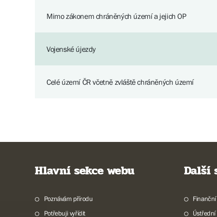
Mimo zákonem chráněných území a jejich OP
Vojenské újezdy
Celé území ČR včetně zvláště chráněných území
Hlavní sekce webu
Další
Poznávám přírodu
Finanční
Potřebuji vyřídit
Ústřední