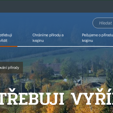
otřebuji
Chráníme přírodu a
Pečujeme o přírodu
yřídit
krajinu
krajinu
vání přírody
TŘEBUJI VYŘÍ