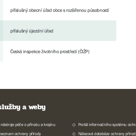
příslušný obecní úřad obce s rozšířenou působností
příslušný újezdní úřad
Česká inspekce životního prostředí (ČIŽP)
 služby a weby
 nástroje péče o přírodu a krajinu
Portál informačního systému ochr
 seznam ochrany přírody
Nálezová databáze ochrany přírod