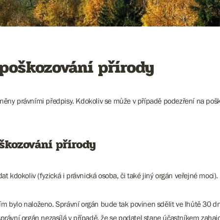
 poškozování přírody
áněny právními předpisy. Kdokoliv se může v případě podezření na poško
škozování přírody
 kdokoliv (fyzická i právnická osoba, či také jiný orgán veřejné moci).
ím bylo naloženo. Správní orgán bude tak povinen sdělit ve lhůtě 30 dn
rávní orgán nezasílá v případě, že se podatel stane účastníkem zahajo