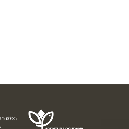
any přírody
y