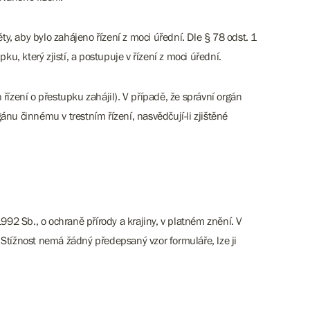
y, aby bylo zahájeno řízení z moci úřední. Dle § 78 odst. 1
u, který zjistí, a postupuje v řízení z moci úřední.
ízení o přestupku zahájil). V případě, že správní orgán
nu činnému v trestním řízení, nasvědčují-li zjištěné
992 Sb., o ochraně přírody a krajiny, v platném znění. V
Stížnost nemá žádný předepsaný vzor formuláře, lze ji