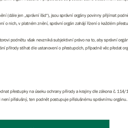
ní (dále jen „správní řád“), jsou správní orgány povinny přijímat podnět
 o nich, v platném znění, správní orgán zahájí řízení o každém přestupk
rovi podnětu však nevzniká subjektivní právo na to, aby správní orgán ř
 přírody stíhat dle ustanovení o přestupcích, případně věc předat orgá
ednat přestupky na úseku ochrany přírody a krajiny dle zákona č. 114/1
i není příslušný, ten podnět postupuje příslušnému správnímu orgánu. 