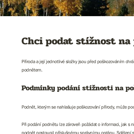
Chci podat stížnost na
Příroda a její jednotlivé složky jsou před poškozováním chr
podnětem.
Podmínky podání stížnosti na po
Podnět, kterým se nahlašuje poškozování přírody, může podat
Při podání podnětu lze zároveň požádat o informaci, jak s n
podnět postoupil příslušnému správnímu orgánu. Sdělení sp