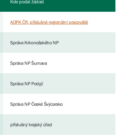
Kde podat žádost
AOPK ČR, příslušné regionální pracoviště
Správa Krkonošského NP
Správa NP Šumava
Správa NP Podyjí
Správa NP České Švýcarsko
příslušný krajský úřad