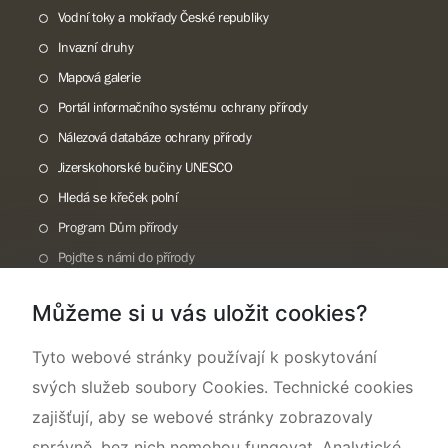
Vodní toky a mokřady České republiky
Invazní druhy
Mapová galerie
Portál informačního systému ochrany přírody
Nálezová databáze ochrany přírody
Jizerskohorské bučiny UNESCO
Hledá se křeček polní
Program Dům přírody
Pojďte s námi do přírody
Národní přírodní památka Lom ČSA
Můžeme si u vás uložit cookies?
Rok CHKO pod záštitou České komise pro UNESCO
Tyto webové stránky používají k poskytování
svých služeb soubory Cookies. Technické cookies
zajišťují, aby se webové stránky zobrazovaly
správně, bez nich nemohou fungovat. Analytické