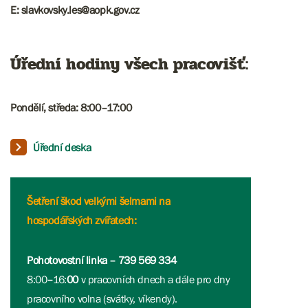
E: slavkovsky.les@aopk.gov.cz
Úřední hodiny všech pracovišť:
Pondělí, středa: 8:00–17:00
Úřední deska
Šetření škod velkými šelmami na
hospodářských zvířatech:
Pohotovostní linka – 739 569 334
8:00
–
16:
00
v pracovních dnech a dále pro dny
pracovního volna (svátky, víkendy).