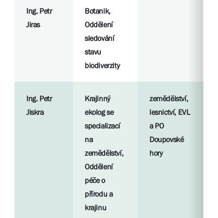
Ing. Petr
Botanik,
R
Jiras
Oddělení
p
sledování
stavu
S
biodiverzity
l
Ing. Petr
Krajinný
zemědělství,
R
Jiskra
ekolog se
lesnictví, EVL
p
specializací
a PO
na
Doupovské
S
zemědělství,
hory
l
Oddělení
péče o
přírodu a
krajinu