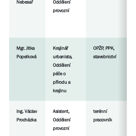
Nebesař
Oddělení
p
provozní
S
l
Mgr. Jitka
Krajinář
OPŽP, PPK,
R
Popelková
urbanista,
stavebnictví
p
Oddělení
péče o
S
přírodu a
l
krajinu
Ing. Václav
Asistent,
terénní
R
Procházka
Oddělení
pracovník
p
provozní