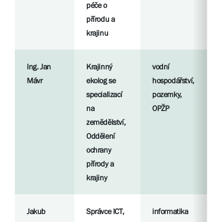
péče o
S
přírodu a
l
krajinu
Ing. Jan
Krajinný
vodní
R
Mávr
ekolog se
hospodářství,
p
specializací
pozemky,
na
OPŽP
S
zemědělství,
l
Oddělení
ochrany
přírody a
krajiny
Jakub
Správce ICT,
informatika
R