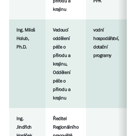
přírodu a
PPK
S
krajinu
l
Ing. Miloš
Vedoucí
vodní
R
Holub,
oddělení
hospodářství,
p
Ph.D.
péče o
dotační
přírodu a
programy
S
krajinu,
l
Oddělení
péče o
přírodu a
krajinu
Ing.
Ředitel
R
Jindřich
Regionálního
p
Horáček,
pracoviště