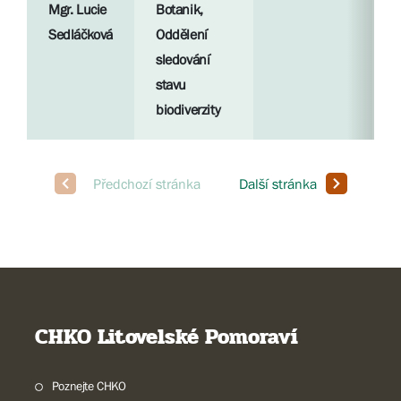
Mgr. Lucie
Botanik,
R
Sedláčková
Oddělení
p
sledování
stavu
S
biodiverzity
l
CHKO Litovelské Pomoraví
Poznejte CHKO