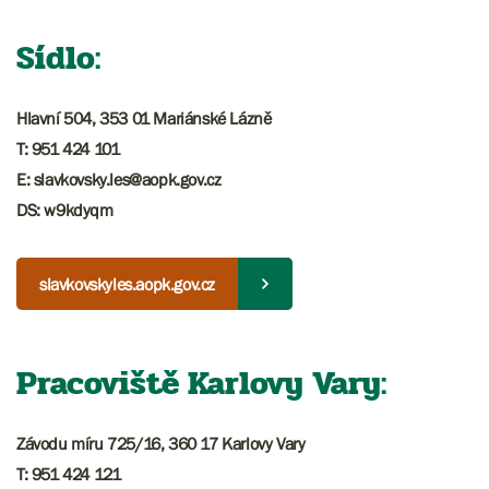
Sídlo:
Hlavní 504, 353 01 Mariánské Lázně
T: 951 424 101
E: slavkovsky.les@aopk.gov.cz
DS: w9kdyqm
slavkovskyles.aopk.gov.cz
Pracoviště Karlovy Vary:
Závodu míru 725/16, 360 17 Karlovy Vary
T: 951 424 121