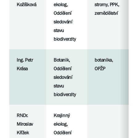
Kožíšková
ekolog,
stromy, PPK,
p
Oddělení
zemědělství
sledování
S
stavu
l
biodiverzity
Ing. Petr
Botanik,
botanika,
R
Krása
Oddělení
OPŽP
p
sledování
stavu
S
biodiverzity
l
RNDr.
Krajinný
R
Miroslav
ekolog,
p
Křížek
Oddělení