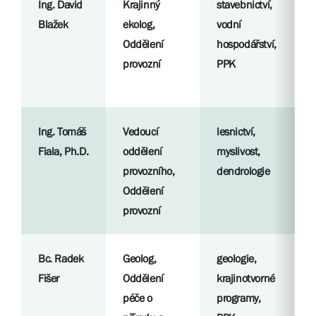
Ing. David
Krajinný
stavebnictví,
R
Blažek
ekolog,
vodní
p
Oddělení
hospodářství,
provozní
PPK
S
l
Ing. Tomáš
Vedoucí
lesnictví,
R
Fiala, Ph.D.
oddělení
myslivost,
p
provozního,
dendrologie
Oddělení
S
provozní
l
Bc. Radek
Geolog,
geologie,
R
Fišer
Oddělení
krajinotvorné
p
péče o
programy,