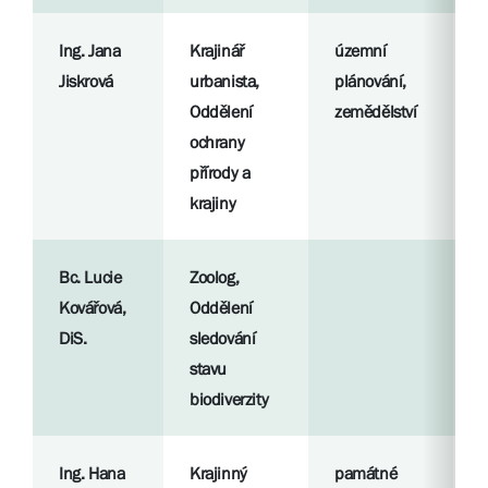
Ing. Jana
Krajinář
územní
R
Jiskrová
urbanista,
plánování,
p
Oddělení
zemědělství
ochrany
S
přírody a
l
krajiny
Bc. Lucie
Zoolog,
R
Kovářová,
Oddělení
p
DiS.
sledování
stavu
S
biodiverzity
l
Ing. Hana
Krajinný
památné
R