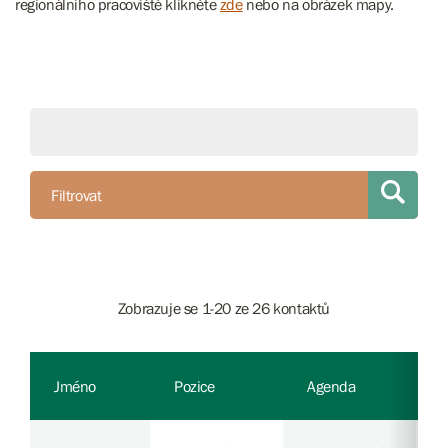
regionálního pracoviště klikněte
zde
nebo na obrázek mapy.
Filtrovat
Zobrazuje se 1-20 ze 26 kontaktů
Jméno
Pozice
Agenda
P