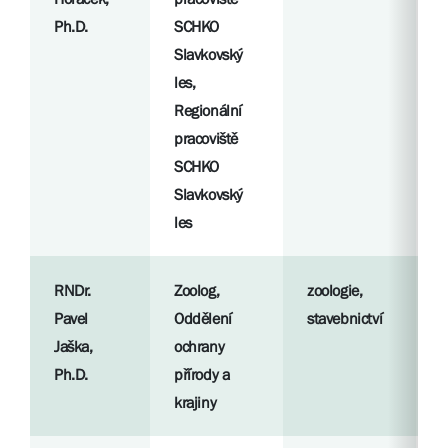
Ph.D.
SCHKO
S
Slavkovský
l
les,
Regionální
pracoviště
SCHKO
Slavkovský
les
RNDr.
Zoolog,
zoologie,
R
Pavel
Oddělení
stavebnictví
p
Jaška,
ochrany
Ph.D.
přírody a
S
krajiny
l