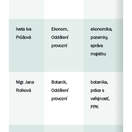
S
l
Iveta Iva
Ekonom,
ekonomika,
R
Průšová
Oddělení
pozemky,
p
provozní
správa
majetku
S
l
Mgr. Jana
Botanik,
botanika,
R
Rolková
Oddělení
práce s
p
provozní
veřejností,
PPK
S
l