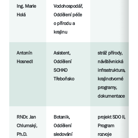
Ing. Marie
Vodohospodář,
Holá
Oddělení péče
o přírodu a
krajinu
Antonín
Asistent,
stráž přírody,
Hosnedl
Oddělení
návštěvnická
SCHKO
infrastruktura,
Třeboňsko
krajinotvorné
programy,
dokumentace
RNDr. Jan
Botanik,
projekt SDO II,
Chlumský,
Oddělení
Program
Ph.D.
sledování
rozvoje