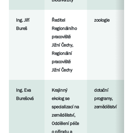
Ing. Jiří
Ředitel
zoologie
Bureš
Regionálního
pracoviště
Jižní Čechy,
Regionální
pracoviště
Jižní Čechy
Ing. Eva
Krajinný
dotační
Burešová
ekolog se
programy,
specializací na
zemědělství
zemědělství,
Oddělení péče
o přírodu a