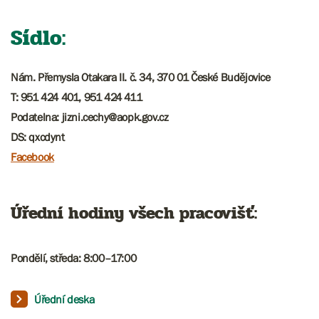
Sídlo:
Nám. Přemysla Otakara II. č. 34, 370 01 České Budějovice
T: 951 424 401, 951 424 411
Podatelna:
jizni.cechy@aopk.gov.cz
DS: qxcdynt
Facebook
Úřední hodiny všech pracovišť:
Pondělí, středa: 8:00
–
17:00​​​​
Úřední deska