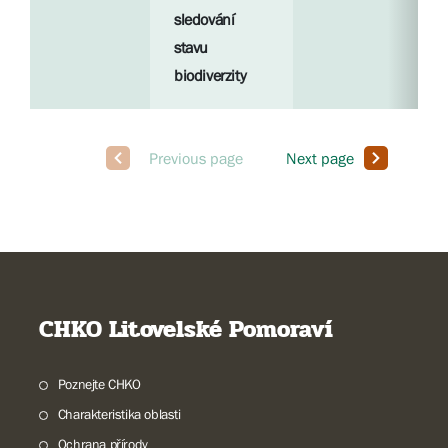
sledování
stavu
biodiverzity
CHKO Litovelské Pomoraví
Poznejte CHKO
Charakteristika oblasti
Ochrana přírody