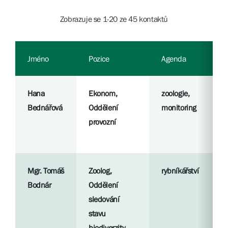
Zobrazuje se 1-20 ze 45 kontaktů
Jméno
Pozice
Agenda
Hana
Ekonom,
zoologie,
Bednářová
Oddělení
monitoring
provozní
Mgr. Tomáš
Zoolog,
rybníkářství
Bodnár
Oddělení
sledování
stavu
biodiverzity