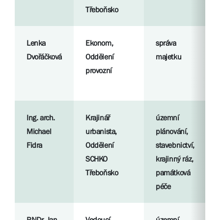
Třeboňsko
Lenka
Ekonom,
správa
Dvořáčková
Oddělení
majetku
provozní
Ing. arch.
Krajinář
územní
Michael
urbanista,
plánování,
Fidra
Oddělení
stavebnictví,
SCHKO
krajinný ráz,
Třeboňsko
památková
péče
RNDr. Jan
Vedoucí
územní