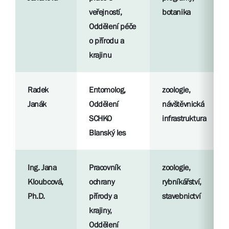
veřejností,
botanika
Oddělení péče
o přírodu a
krajinu
Radek
Entomolog,
zoologie,
Janák
Oddělení
návštěvnická
SCHKO
infrastruktura
Blanský les
Ing. Jana
Pracovník
zoologie,
Kloubcová,
ochrany
rybníkářství,
Ph.D.
přírody a
stavebnictví
krajiny,
Oddělení