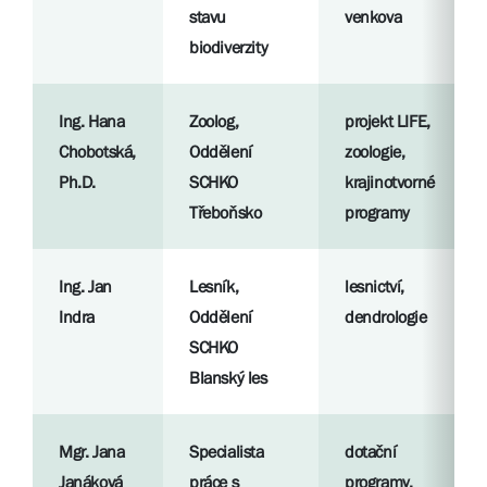
stavu
venkova
biodiverzity
Ing. Hana
Zoolog,
projekt LIFE,
Chobotská,
Oddělení
zoologie,
Ph.D.
SCHKO
krajinotvorné
Třeboňsko
programy
Ing. Jan
Lesník,
lesnictví,
Indra
Oddělení
dendrologie
SCHKO
Blanský les
Mgr. Jana
Specialista
dotační
Janáková
práce s
programy,