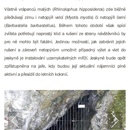
Včetně vrápenců malých (
Rhinolophus hipposideros
) zde běžně
přečkávají zimu i netopýři velcí (
Myotis myotis
) či netopýři černí
(
Barbastella barbastellus
). Během tohoto období však spící
zvířata potřebují naprostý klid a rušení ze strany návštěvníků by
pro ně mohlo být fatální. Jedinou možností, jak zabránit jejich
rušení a zároveň netopýrům umožnit případný výlet a vlet do
jeskyně je instalování uzamykatelných mříží. Jeskyně bude opět
zpřístupněna na jaře, kdy budou její aktuální nájemníci plně
aktivní a přesídlí do letních kolonií.