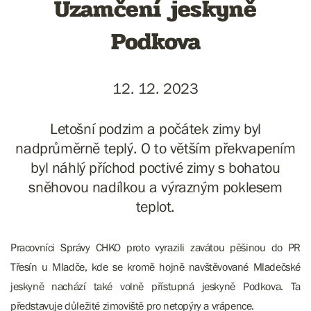
Uzamčení jeskyně
Podkova
12. 12. 2023
Letošní podzim a počátek zimy byl
nadprůměrně teplý. O to větším překvapením
byl náhlý příchod poctivé zimy s bohatou
sněhovou nadílkou a výrazným poklesem
teplot.
Pracovníci Správy CHKO proto vyrazili zavátou pěšinou do PR
Třesín u Mladče, kde se kromě hojně navštěvované Mladečské
jeskyně nachází také volně přístupná jeskyně Podkova. Ta
představuje důležité zimoviště pro netopýry a vrápence.