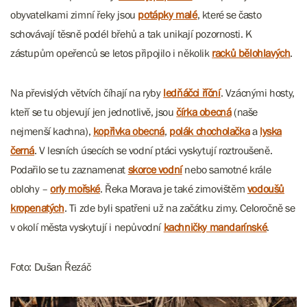
obyvatelkami zimní řeky jsou
potápky malé
, které se často
schovávají těsně podél břehů a tak unikají pozornosti. K
zástupům opeřenců se letos připojilo i několik
racků bělohlavých
.
Na převislých větvích číhají na ryby
ledňáčci říční
. Vzácnými hosty,
kteří se tu objevují jen jednotlivě, jsou
čírka obecná
(naše
nejmenší kachna),
kopřivka obecná
,
polák chocholačka
a
lyska
černá
. V lesních úsecích se vodní ptáci vyskytují roztroušeně.
Podařilo se tu zaznamenat
skorce vodní
nebo samotné krále
oblohy –
orly mořské
. Řeka Morava je také zimovištěm
vodoušů
kropenatých
. Ti zde byli spatřeni už na začátku zimy. Celoročně se
v okolí města vyskytují i nepůvodní
kachničky mandarínské
.
Foto: Dušan Řezáč