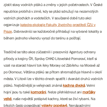
zjistit stavy vodních ptáků a změny v jejich početnostech. V České
republice probíhá v zimě, kdy se ptáci sdružují na nezamrzlých
vodních plochách a vodotečích. V současné době tuto akci
organizuje
katedra ekologie Fakulty životního prostředí ČZU v
Praze
. Dobrovolníci se každoročně přihlašují na vybrané lokality a
během jednoho víkendu vyrazí do terénu a počítají.
Tradičně se této akce zúčastnili i pracovníci Agentury ochrany
přírody a krajiny ČR, Správy CHKO Litovelské Pomoraví, kteří si
vzali na starost hlavní tok řeky Moravy od Zábřehu na Moravě až
po Olomouc. Většina ptáků se přitom shromažďuje hlavně v okolí
města. V Litovli lze v těchto dnech spatřit i dvanáct druhů vodních
ptáků. Nejběžnější je veřejnosti známá
kachna divoká
. Velmi
hojní jsou tu také
kormoráni
. Nelze přehlédnout ani
morčáky
velké
, naše největší potápivé kachny, které se živí rybami. Na
březích často posedávají
volavky popelavé
. Nenápadnými