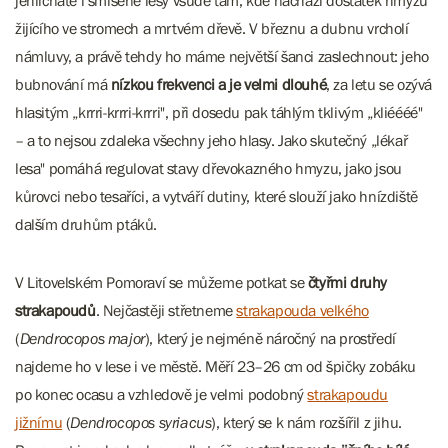
jehličnaté i smíšené lesy všude tam, kde nachází dostatek hmyzu
žijícího ve stromech a mrtvém dřevě. V březnu a dubnu vrcholí
námluvy, a právě tehdy ho máme největší šanci zaslechnout: jeho
bubnování má
nízkou frekvenci a je velmi dlouhé
, za letu se ozývá
hlasitým „krrri-krrri-krrri", při dosedu pak táhlým tklivým „kliéééé"
– a to nejsou zdaleka všechny jeho hlasy. Jako skutečný „lékař
lesa" pomáhá regulovat stavy dřevokazného hmyzu, jako jsou
kůrovci nebo tesaříci, a vytváří dutiny, které slouží jako hnízdiště
dalším druhům ptáků.
V Litovelském Pomoraví se můžeme potkat se
čtyřmi druhy
strakapoudů
. Nejčastěji střetneme
strakapouda velkého
(
Dendrocopos major
), který je nejméně náročný na prostředí
najdeme ho v lese i ve městě. Měří 23–26 cm od špičky zobáku
po konec ocasu a vzhledově je velmi podobný
strakapoudu
jižnímu
(
Dendrocopos syriacus
), který se k nám rozšířil z jihu.