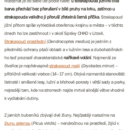
Rozeznat je od sebe lze podle tváře:
u strakapouda jižního bílá
barva přechází bez přerušení v bílé pruhy na krku, zatímco u
strakapouda velkého ji přeruší zřetelná černá příčka
. Strakapoud
jižní přitom spíše vyhledává otevřenou krajinu a města – v těchto
dnech ho lze zastihnout i v okolí Správy CHKO v Litovli.
Strakapoud prostřední
(
Dendrocoptes medius
) je jedním z
předmětů ochrany ptačí oblasti a v lužním lese a dubohabřinách
ho teď prozradí charakteristické
naříkavé volání
. Nejmenší ze
čtveřice je nepřekvapivě
strakapoud malý
(
Dryobates minor
) –
přibližně velikosti vrabce (14–17 cm). Obývá rozmanitá stanoviště:
listnaté i smíšené lesy, lužní a břehové porosty i větší sady a parky,
nejraději tam, kde na stromech najde mrtvé silnější větve vhodné
k vydlabání dutiny.
Z jarních bubeníků zbývají dvě žluny. Nejčastěji narazíme na
žlunu zelenou
(
Picus viridis
) – nenáročnou na prostředí, žijící v