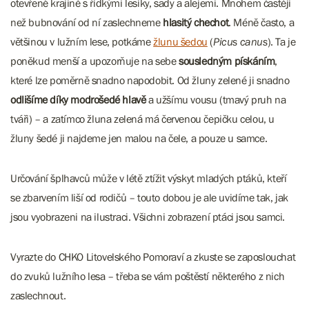
otevřené krajině s řídkými lesíky, sady a alejemi. Mnohem častěji
než bubnování od ní zaslechneme
hlasitý chechot
. Méně často, a
většinou v lužním lese, potkáme
žlunu šedou
(
Picus canus
). Ta je
poněkud menší a upozorňuje na sebe
sousledným pískáním
,
které lze poměrně snadno napodobit. Od žluny zelené ji snadno
odlišíme díky modrošedé hlavě
a užšímu vousu (tmavý pruh na
tváři) – a zatímco žluna zelená má červenou čepičku celou, u
žluny šedé ji najdeme jen malou na čele, a pouze u samce.
Určování šplhavců může v létě ztížit výskyt mladých ptáků, kteří
se zbarvením liší od rodičů – touto dobou je ale uvidíme tak, jak
jsou vyobrazeni na ilustraci. Všichni zobrazení ptáci jsou samci.
Vyrazte do CHKO Litovelského Pomoraví a zkuste se zaposlouchat
do zvuků lužního lesa – třeba se vám poštěstí některého z nich
zaslechnout.