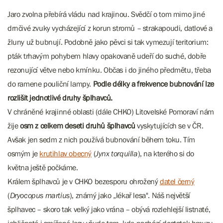
Jaro zvolna přebírá vládu nad krajinou. Svědčí o tom mimo jiné
drnčivé zvuky vycházející z korun stromů – strakapoudi, datlové a
žluny už bubnují. Podobně jako pěvci si tak vymezují teritorium:
pták trhavým pohybem hlavy opakovaně udeří do suché, dobře
rezonující větve nebo kmínku. Občas i do jiného předmětu, třeba
do ramene pouliční lampy.
Podle délky a frekvence bubnování lze
rozlišit jednotlivé druhy šplhavců.
V chráněné krajinné oblasti (dále CHKO) Litovelské Pomoraví nám
žije
osm z celkem deseti druhů šplhavců
vyskytujících se v ČR.
Avšak jen sedm z nich používá bubnování během toku. Tím
osmým je
krutihlav obecný
(
Jynx torquilla
), na kterého si do
května ještě počkáme.
Králem šplhavců je v CHKO bezesporu ohrožený
datel černý
(
Dryocopus martius
), známý jako „lékař lesa". Náš největší
šplhavec – skoro tak velký jako vrána – obývá rozlehlejší listnaté,