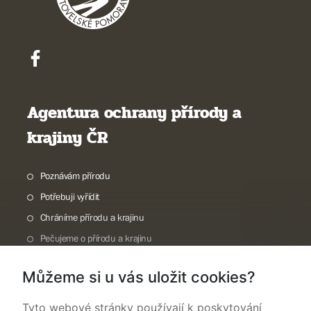
Agentura ochrany přírody a
krajiny ČR
Poznávám přírodu
Potřebuji vyřídit
Chráníme přírodu a krajinu
Pečujeme o přírodu a krajinu
Dokumentujeme přírodu
Můžeme si u vás uložit cookies?
O nás
Tyto webové stránky používají k poskytování