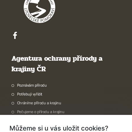
Agentura ochrany přírody a
krajiny ČR
Poznávám přírodu
Potřebuji vyřídit
Chráníme přírodu a krajinu
Pečujeme o přírodu a krajinu
Dokumentujeme přírodu
Můžeme si u vás uložit cookies?
O nás