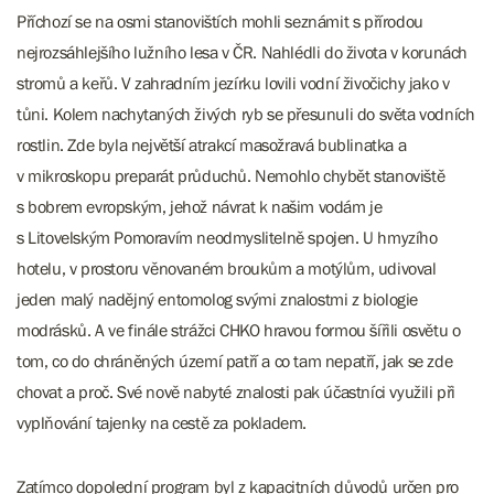
Příchozí se na osmi stanovištích mohli seznámit s přírodou
nejrozsáhlejšího lužního lesa v ČR. Nahlédli do života v korunách
stromů a keřů. V zahradním jezírku lovili vodní živočichy jako v
tůni. Kolem nachytaných živých ryb se přesunuli do světa vodních
rostlin. Zde byla největší atrakcí masožravá bublinatka a
v mikroskopu preparát průduchů. Nemohlo chybět stanoviště
s bobrem evropským, jehož návrat k našim vodám je
s Litovelským Pomoravím neodmyslitelně spojen. U hmyzího
hotelu, v prostoru věnovaném broukům a motýlům, udivoval
jeden malý nadějný entomolog svými znalostmi z biologie
modrásků. A ve finále strážci CHKO hravou formou šířili osvětu o
tom, co do chráněných území patří a co tam nepatří, jak se zde
chovat a proč. Své nově nabyté znalosti pak účastníci využili při
vyplňování tajenky na cestě za pokladem.
Zatímco dopolední program byl z kapacitních důvodů určen pro